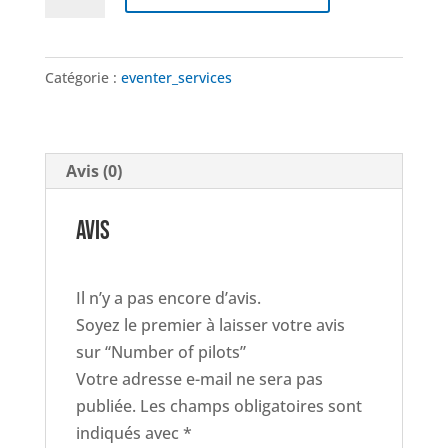
de
Number
of
Catégorie :
eventer_services
pilots
Avis (0)
AVIS
Il n’y a pas encore d’avis.
Soyez le premier à laisser votre avis
sur “Number of pilots”
Votre adresse e-mail ne sera pas
publiée.
Les champs obligatoires sont
indiqués avec
*