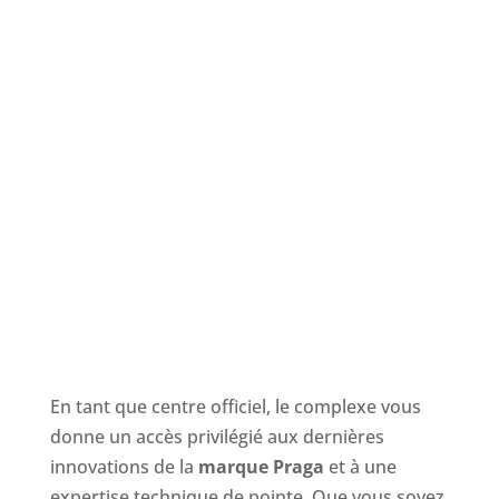
ZONE DE STOCKAGE SÉCURISÉE
Gardiennage de votre matériel en toute
sérénité entre les sessions

UNITÉ TECHNIQUE
Camion atelier mobile dédié à l’analyse des
performances
En tant que centre officiel, le complexe vous
donne un accès privilégié aux dernières
innovations de la
marque Praga
et à une
expertise technique de pointe. Que vous soyez