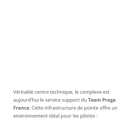
votre
passion du karting
.
Notre environnement technique unique vous
garantit un cadre innovant, sûr et performant,
sans aucune contrainte.
LE CIRCUIT DE BRESSE : CENTRE TECHNIQUE
OFFICIEL
Véritable centre technique, le complexe est
aujourd’hui le service support du
Team Praga
France
. Cette infrastructure de pointe offre un
environnement idéal pour les pilotes :