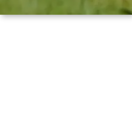
Jamais le karting de compétition n’a été aussi
accessible qu’avec le
Praga Racing Team !
Que vous soyez novice ou pilote expérimenté
amateur de sensations fortes, bénéficiez de
notre encadrement et de nos services pour
vivre pleinement votre passion.
Notre objectif est de
démocratiser la pratique
du karting
, en rendant cette discipline
accessible à tous, sans contrainte de transport
ou de stockage de votre matériel. avec le Praga
Racing Team, découvrez le haut niveau dans