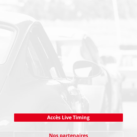
PAIEMENT SECURISE
NEWSLETTER
Cliquez ici !
Accès Live Timing
Nos partenaires