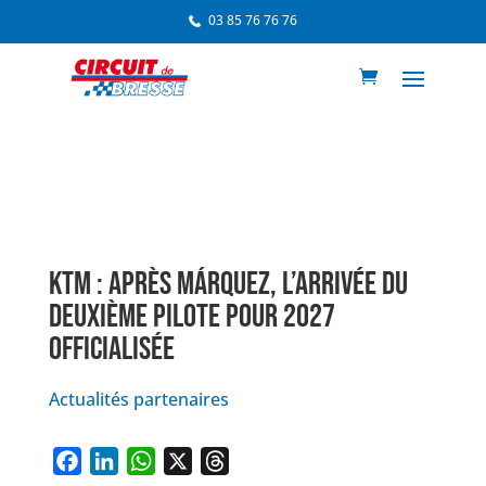
03 85 76 76 76
KTM : APRÈS MÁRQUEZ, L’ARRIVÉE DU
DEUXIÈME PILOTE POUR 2027
OFFICIALISÉE
Actualités partenaires
F
L
W
X
T