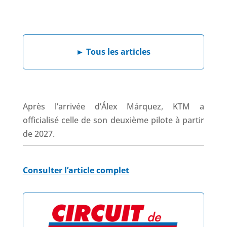
a
i
h
h
c
n
a
r
e
k
t
e
b
e
s
a
►
Tous les articles
o
d
A
d
o
I
p
s
k
n
p
Après l’arrivée d’Álex Márquez, KTM a
officialisé celle de son deuxième pilote à partir
de 2027.
Consulter l’article complet