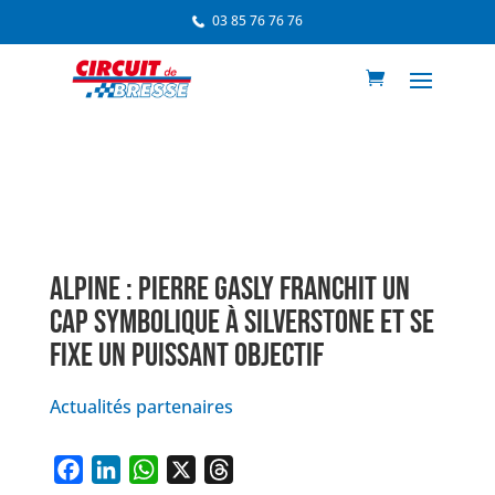
03 85 76 76 76
ALPINE : PIERRE GASLY FRANCHIT UN
CAP SYMBOLIQUE À SILVERSTONE ET SE
FIXE UN PUISSANT OBJECTIF
Actualités partenaires
F
L
W
X
T