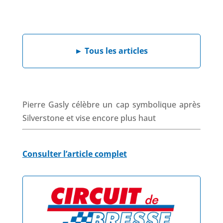
a
i
h
h
c
n
a
r
e
k
t
e
b
e
s
a
►
Tous les articles
o
d
A
d
o
I
p
s
k
n
p
Pierre Gasly célèbre un cap symbolique après
Silverstone et vise encore plus haut
Consulter l’article complet