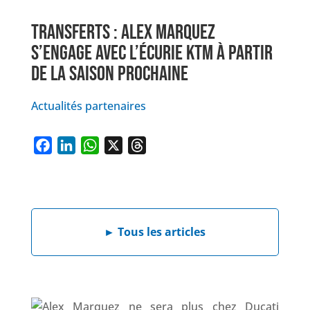
TRANSFERTS : ALEX MARQUEZ
S’ENGAGE AVEC L’ÉCURIE KTM À PARTIR
DE LA SAISON PROCHAINE
Actualités partenaires
F
L
W
X
T
a
i
h
h
c
n
a
r
e
k
t
e
b
e
s
a
►
Tous les articles
o
d
A
d
o
I
p
s
k
n
p