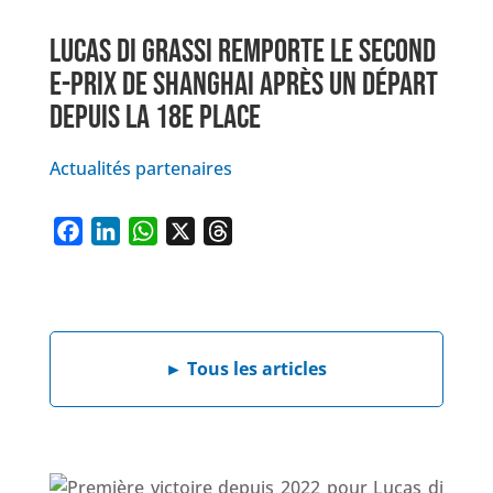
LUCAS DI GRASSI REMPORTE LE SECOND
E-PRIX DE SHANGHAI APRÈS UN DÉPART
DEPUIS LA 18E PLACE
Actualités partenaires
F
L
W
X
T
a
i
h
h
c
n
a
r
e
k
t
e
b
e
s
a
►
Tous les articles
o
d
A
d
o
I
p
s
k
n
p