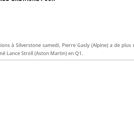
c
n
a
r
e
k
t
e
b
e
s
a
o
d
A
d
o
I
p
s
k
n
p
ions à Silverstone samedi, Pierre Gasly (Alpine) a de plus 
êné Lance Stroll (Aston Martin) en Q1.