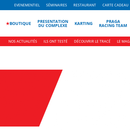
EVENEMENTIEL
SÉMINAIRES
RESTAURANT
CARTE CADEAU
PRESENTATION
PRAGA
★
BOUTIQUE
KARTING
DU COMPLEXE
RACING TEAM
NOS ACTUALITÉS
ILS ONT TESTÉ
DÉCOUVRIR LE TRACÉ
LE MAG