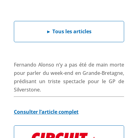
a
i
h
h
c
n
a
r
e
k
t
e
b
e
s
a
►
Tous les articles
o
d
A
d
o
I
p
s
k
n
p
Fernando Alonso n’y a pas été de main morte
pour parler du week-end en Grande-Bretagne,
prédisant un triste spectacle pour le GP de
Silverstone.
Consulter l’article complet