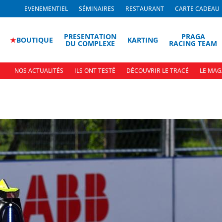
EVENEMENTIEL
SÉMINAIRES
RESTAURANT
CARTE CADEAU
PRESENTATION
PRAGA
★
BOUTIQUE
KARTING
DU COMPLEXE
RACING TEAM
NOS ACTUALITÉS
ILS ONT TESTÉ
DÉCOUVRIR LE TRACÉ
LE MAG