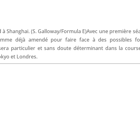
c
n
a
r
e
k
t
e
b
e
s
a
o
d
A
d
Avec une première sé
o
I
p
s
ramme déjà amendé pour faire face à des possibles fo
k
n
p
sera particulier et sans doute déterminant dans la cours
Tokyo et Londres.