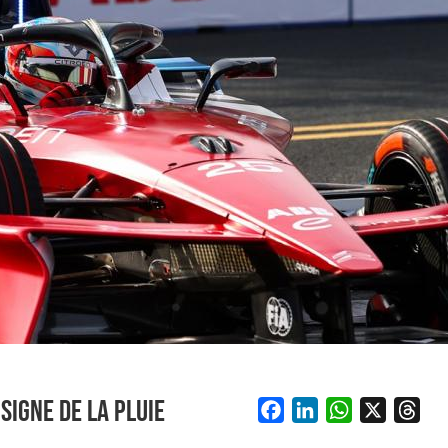
SIGNE DE LA PLUIE
F
L
W
X
T
a
i
h
h