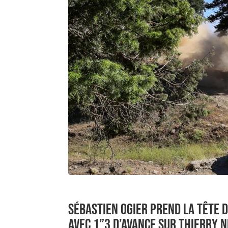
SÉBASTIEN OGIER PREND LA TÊTE 
AVEC 1”3 D’AVANCE SUR THIERRY N