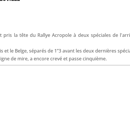
c
n
a
r
e
k
t
e
b
e
s
a
o
d
A
d
o
I
p
s
k
n
p
is et le Belge, séparés de 1”3 avant les deux dernières spéci
ligne de mire, a encore crevé et passe cinquième.