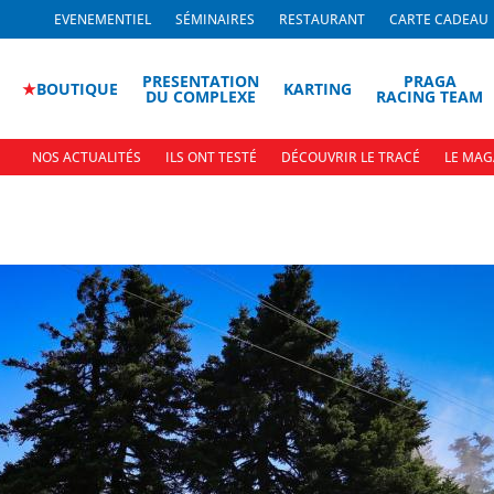
EVENEMENTIEL
SÉMINAIRES
RESTAURANT
CARTE CADEAU
PRESENTATION
PRAGA
★
BOUTIQUE
KARTING
DU COMPLEXE
RACING TEAM
NOS ACTUALITÉS
ILS ONT TESTÉ
DÉCOUVRIR LE TRACÉ
LE MAG