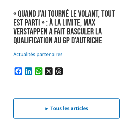
« QUAND J’AI TOURNÉ LE VOLANT, TOUT
EST PARTI » : À LA LIMITE, MAX
VERSTAPPEN A FAIT BASCULER LA
QUALIFICATION AU GP D’AUTRICHE
Actualités partenaires
F
L
W
X
T
a
i
h
h
c
n
a
r
e
k
t
e
b
e
s
a
►
Tous les articles
o
d
A
d
o
I
p
s
k
n
p