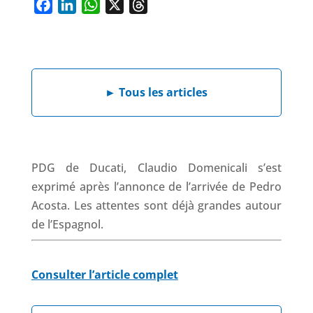
F
L
W
X
T
a
i
h
h
c
n
a
r
e
k
t
e
b
e
s
a
►
Tous les articles
o
d
A
d
o
I
p
s
k
n
p
PDG de Ducati, Claudio Domenicali s’est
exprimé après l’annonce de l’arrivée de Pedro
Acosta. Les attentes sont déjà grandes autour
de l’Espagnol.
Consulter l’article complet