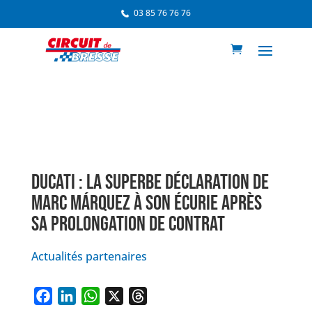
03 85 76 76 76
DUCATI : LA SUPERBE DÉCLARATION DE
MARC MÁRQUEZ À SON ÉCURIE APRÈS
SA PROLONGATION DE CONTRAT
Actualités partenaires
F
L
W
X
T