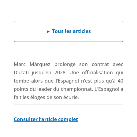
a
i
h
h
c
n
a
r
e
k
t
e
b
e
s
a
►
Tous les articles
o
d
A
d
o
I
p
s
k
n
p
Marc Márquez prolonge son contrat avec
Ducati jusqu’en 2028. Une officialisation qui
tombe alors que l’Espagnol n’est plus qu’à 40
points du leader du championnat. L’Espagnol a
fait les éloges de son écurie.
Consulter l’article complet