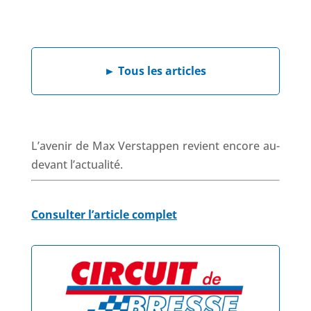
a
i
h
h
c
n
a
r
e
k
t
e
b
e
s
a
►
Tous les articles
o
d
A
d
o
I
p
s
k
n
p
L’avenir de Max Verstappen revient encore au-
devant l’actualité.
Consulter l’article complet