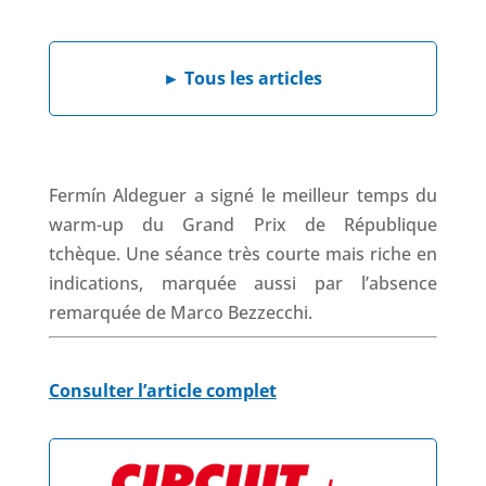
e
k
t
e
b
e
s
a
►
Tous les articles
o
d
A
d
o
I
p
s
k
n
p
Fermín Aldeguer a signé le meilleur temps du
warm-up du Grand Prix de République
tchèque. Une séance très courte mais riche en
indications, marquée aussi par l’absence
remarquée de Marco Bezzecchi.
Consulter l’article complet