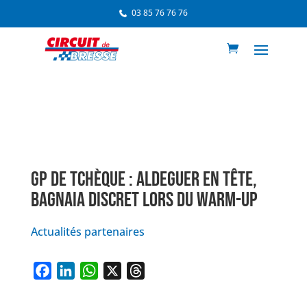
03 85 76 76 76
GP DE TCHÈQUE : ALDEGUER EN TÊTE,
BAGNAIA DISCRET LORS DU WARM-UP
Actualités partenaires
F
L
W
X
T
a
i
h
h
c
n
a
r