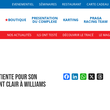
EVENEMENTIEL
SÉMINAIRES
RESTAURANT
CARTE CADEAU
PRESENTATION
PRAGA
★
BOUTIQUE
KARTING
DU COMPLEXE
RACING TEAM
NOS ACTUALITÉS
ILS ONT TESTÉ
DÉCOUVRIR LE TRACÉ
LE MAG
TIENTE POUR SON
F
L
W
X
T
NT CLAIR À WILLIAMS
a
i
h
h
c
n
a
r
e
k
t
e
b
e
s
a
o
d
A
d