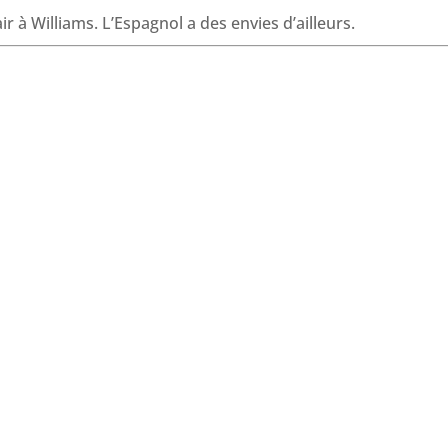
o
I
p
s
r à Williams. L’Espagnol a des envies d’ailleurs.
k
n
p