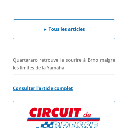
a
i
h
h
c
n
a
r
e
k
t
e
b
e
s
a
►
Tous les articles
o
d
A
d
o
I
p
s
k
n
p
Quartararo retrouve le sourire à Brno malgré
les limites de la Yamaha.
Consulter l’article complet