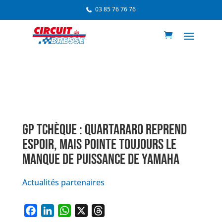
03 85 76 76 76
GP TCHÈQUE : QUARTARARO REPREND
ESPOIR, MAIS POINTE TOUJOURS LE
MANQUE DE PUISSANCE DE YAMAHA
Actualités partenaires
F
L
W
X
T