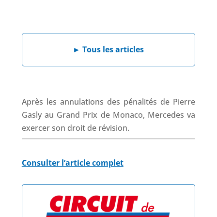
a
i
h
h
c
n
a
r
e
k
t
e
b
e
s
a
►
Tous les articles
o
d
A
d
o
I
p
s
k
n
p
Après les annulations des pénalités de Pierre
Gasly au Grand Prix de Monaco, Mercedes va
exercer son droit de révision.
Consulter l’article complet