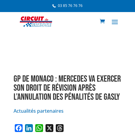
03 85 76 76 76
GP DE MONACO : MERCEDES VA EXERCER
SON DROIT DE RÉVISION APRÈS
L’ANNULATION DES PÉNALITÉS DE GASLY
Actualités partenaires
F
L
W
X
T