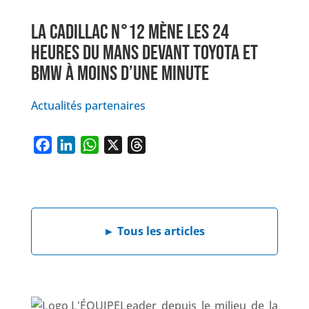
LA CADILLAC N°12 MÈNE LES 24
HEURES DU MANS DEVANT TOYOTA ET
BMW À MOINS D’UNE MINUTE
Actualités partenaires
F
L
W
X
T
a
i
h
h
c
n
a
r
e
k
t
e
b
e
s
a
►
Tous les articles
o
d
A
d
o
I
p
s
k
n
p
Leader depuis le milieu de la