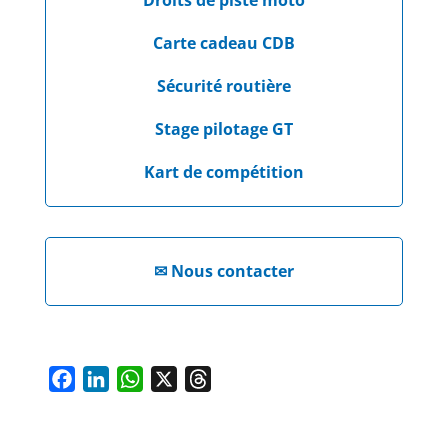
Droits de piste moto
Carte cadeau CDB
Sécurité routière
Stage pilotage GT
Kart de compétition
✉
Nous contacter
F
L
W
X
T
a
i
h
h
c
n
a
r