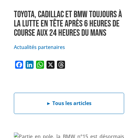
TOYOTA, CADILLAC ET BMW TOUJOURS À
LA LUTTE EN TÊTE APRÈS 6 HEURES DE
COURSE AUX 24 HEURES DU MANS
Actualités partenaires
F
L
W
X
T
a
i
h
h
c
n
a
r
e
k
t
e
b
e
s
a
►
Tous les articles
o
d
A
d
o
I
p
s
k
n
p