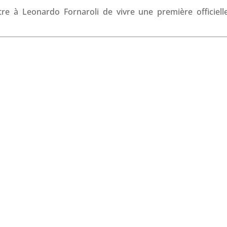
o
I
p
s
e à Leonardo Fornaroli de vivre une première officiell
k
n
p