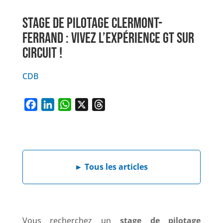
STAGE DE PILOTAGE CLERMONT-
FERRAND : VIVEZ L’EXPÉRIENCE GT SUR
CIRCUIT !
CDB
F
L
W
X
T
a
i
h
h
c
n
a
r
e
k
t
e
b
e
s
a
►
Tous les articles
o
d
A
d
o
I
p
s
k
n
p
Vous recherchez un
stage de pilotage