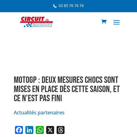
03 85 76 76 76
MOTOGP : DEUX MESURES CHOCS SONT
MISES EN PLACE DÈS CETTE SAISON, ET
CE N’EST PAS FINI
Actualités partenaires
F
L
W
X
T