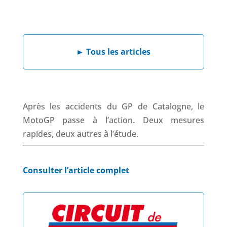
a
i
h
h
c
n
a
r
e
k
t
e
b
e
s
a
►
Tous les articles
o
d
A
d
o
I
p
s
k
n
p
Après les accidents du GP de Catalogne, le
MotoGP passe à l’action. Deux mesures
rapides, deux autres à l’étude.
Consulter l’article complet