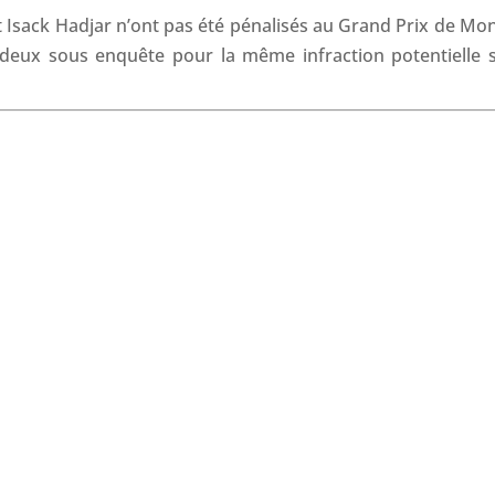
o
d
A
d
t Isack Hadjar n’ont pas été pénalisés au Grand Prix de Mo
o
I
p
s
s deux sous enquête pour la même infraction potentielle 
k
n
p