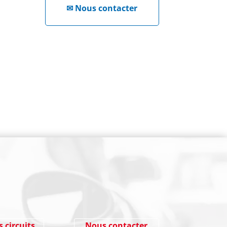
✉
Nous contacter
NEWSLETTER
Cliquez ici !
s circuits
Nous contacter