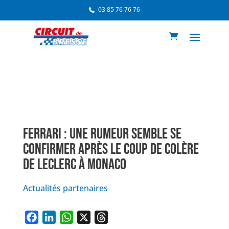
03 85 76 76 76
FERRARI : UNE RUMEUR SEMBLE SE
CONFIRMER APRÈS LE COUP DE COLÈRE
DE LECLERC À MONACO
Actualités partenaires
F
L
W
X
T