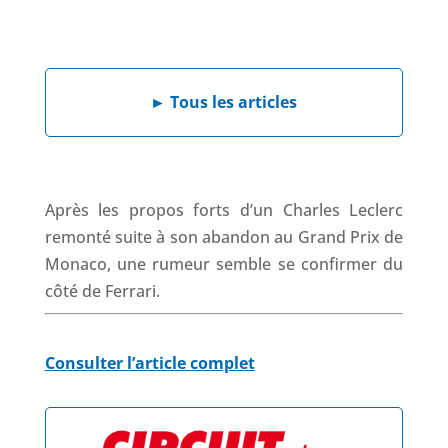
a
i
h
h
c
n
a
r
e
k
t
e
b
e
s
a
►
Tous les articles
o
d
A
d
o
I
p
s
k
n
p
Après les propos forts d’un Charles Leclerc
remonté suite à son abandon au Grand Prix de
Monaco, une rumeur semble se confirmer du
côté de Ferrari.
Consulter l’article complet