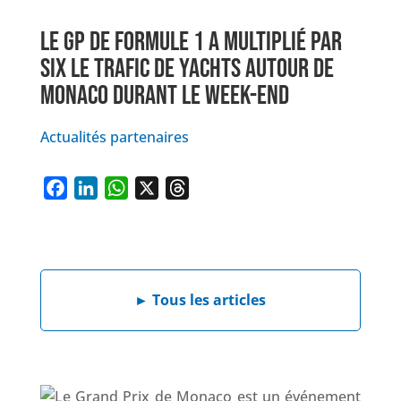
LE GP DE FORMULE 1 A MULTIPLIÉ PAR
SIX LE TRAFIC DE YACHTS AUTOUR DE
MONACO DURANT LE WEEK-END
Actualités partenaires
F
L
W
X
T
a
i
h
h
c
n
a
r
e
k
t
e
b
e
s
a
►
Tous les articles
o
d
A
d
o
I
p
s
k
n
p