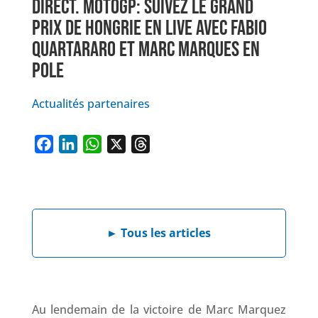
DIRECT. MOTOGP: SUIVEZ LE GRAND
PRIX DE HONGRIE EN LIVE AVEC FABIO
QUARTARARO ET MARC MARQUES EN
POLE
Actualités partenaires
F
L
W
X
T
a
i
h
h
c
n
a
r
e
k
t
e
b
e
s
a
►
Tous les articles
o
d
A
d
o
I
p
s
k
n
p
Au lendemain de la victoire de Marc Marquez