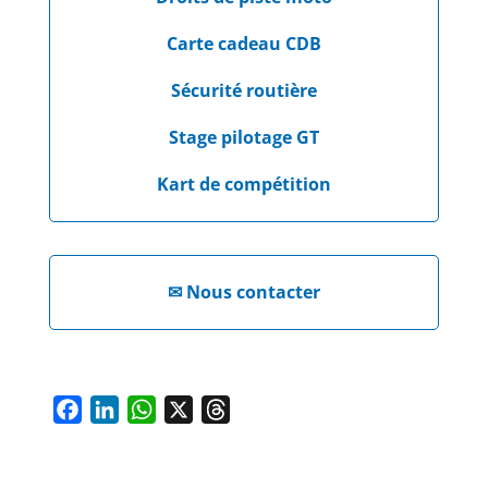
Carte cadeau CDB
Sécurité routière
Stage pilotage GT
Kart de compétition
✉
Nous contacter
F
L
W
X
T
a
i
h
h
c
n
a
r