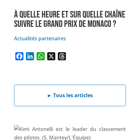
À QUELLE HEURE ET SUR QUELLE CHAÎNE
SUIVRE LE GRAND PRIX DE MONACO ?
Actualités partenaires
F
L
W
X
T
a
i
h
h
c
n
a
r
e
k
t
e
b
e
s
a
►
Tous les articles
o
d
A
d
o
I
p
s
k
n
p