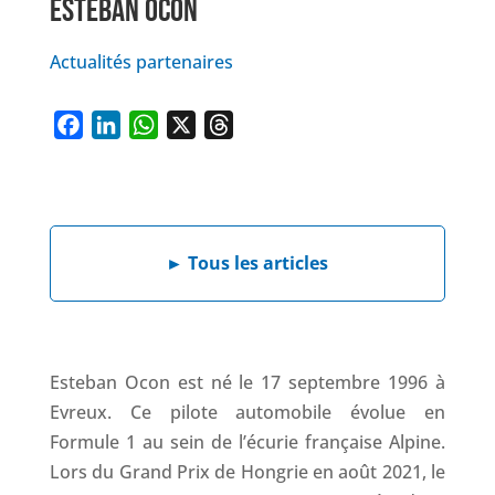
ESTEBAN OCON
Actualités partenaires
F
L
W
X
T
a
i
h
h
c
n
a
r
e
k
t
e
b
e
s
a
►
Tous les articles
o
d
A
d
o
I
p
s
k
n
p
Esteban Ocon est né le 17 septembre 1996 à
Evreux. Ce pilote automobile évolue en
Formule 1 au sein de l’écurie française Alpine.
Lors du Grand Prix de Hongrie en août 2021, le