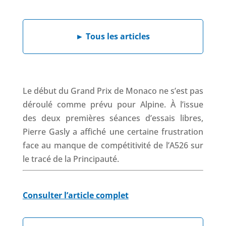
e
k
t
e
b
e
s
a
►
Tous les articles
o
d
A
d
o
I
p
s
k
n
p
Le début du Grand Prix de Monaco ne s’est pas
déroulé comme prévu pour Alpine. À l’issue
des deux premières séances d’essais libres,
Pierre Gasly a affiché une certaine frustration
face au manque de compétitivité de l’A526 sur
le tracé de la Principauté.
Consulter l’article complet