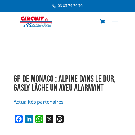
03 85 76 76 76
GP DE MONACO : ALPINE DANS LE DUR,
GASLY LÂCHE UN AVEU ALARMANT
Actualités partenaires
F
L
W
X
T
a
i
h
h
c
n
a
r