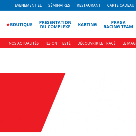
EVENEMENTIEL
SÉMINAIRES
RESTAURANT
CARTE CADEAU
PRESENTATION
PRAGA
★
BOUTIQUE
KARTING
DU COMPLEXE
RACING TEAM
NOS ACTUALITÉS
ILS ONT TESTÉ
DÉCOUVRIR LE TRACÉ
LE MAG