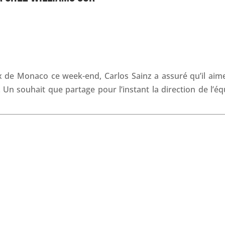
c
n
a
r
e
k
t
e
b
e
s
a
o
d
A
d
o
I
p
s
k
n
p
 de Monaco ce week-end, Carlos Sainz a assuré qu’il aime
 Un souhait que partage pour l’instant la direction de l’éq