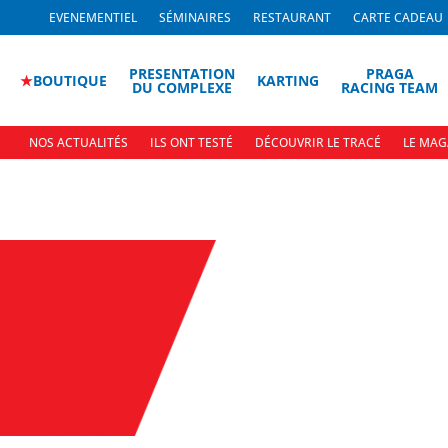
EVENEMENTIEL
SÉMINAIRES
RESTAURANT
CARTE CADEAU
PRESENTATION
PRAGA
★
BOUTIQUE
KARTING
DU COMPLEXE
RACING TEAM
NOS ACTUALITÉS
ILS ONT TESTÉ
DÉCOUVRIR LE TRACÉ
LE MAG