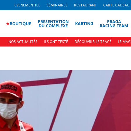
EVENEMENTIEL
SÉMINAIRES
RESTAURANT
CARTE CADEAU
PRESENTATION
PRAGA
★
BOUTIQUE
KARTING
DU COMPLEXE
RACING TEAM
NOS ACTUALITÉS
ILS ONT TESTÉ
DÉCOUVRIR LE TRACÉ
LE MAG