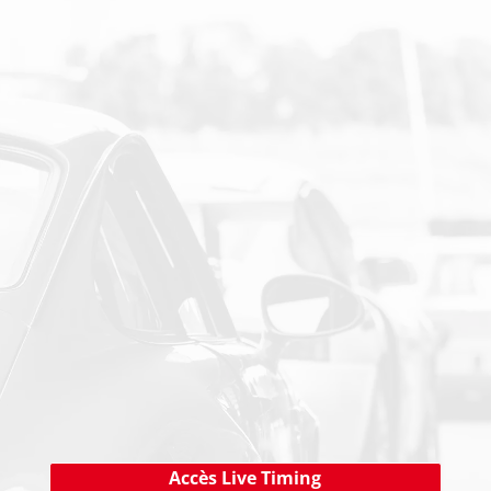
SUIVEZ-NOUS SUR LES RESEAUX SOCIAUX
PAIEMENT SECURISE
NEWSLETTER
Cliquez ici !
Accès Live Timing