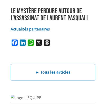
LE MYSTÈRE PERDURE AUTOUR DE
L’ASSASSINAT DE LAURENT PASQUALI
Actualités partenaires
F
L
W
X
T
a
i
h
h
c
n
a
r
e
k
t
e
b
e
s
a
►
Tous les articles
o
d
A
d
o
I
p
s
k
n
p