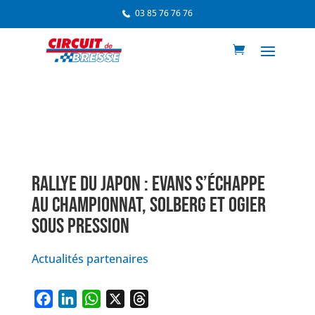
03 85 76 76 76
RALLYE DU JAPON : EVANS S’ÉCHAPPE
AU CHAMPIONNAT, SOLBERG ET OGIER
SOUS PRESSION
Actualités partenaires
F
L
W
X
T