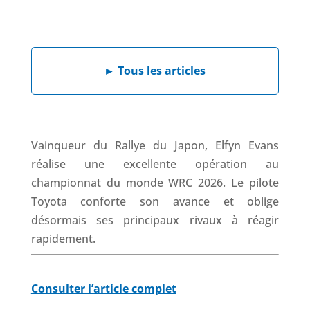
a
i
h
h
c
n
a
r
e
k
t
e
b
e
s
a
►
Tous les articles
o
d
A
d
o
I
p
s
k
n
p
Vainqueur du Rallye du Japon, Elfyn Evans
réalise une excellente opération au
championnat du monde WRC 2026. Le pilote
Toyota conforte son avance et oblige
désormais ses principaux rivaux à réagir
rapidement.
Consulter l’article complet