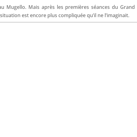
o
I
p
s
r au Mugello. Mais après les premières séances du Grand 
k
n
p
 situation est encore plus compliquée qu’il ne l’imaginait.