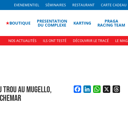
EVENEMENTIEL
SÉMINAIRES
RESTAURANT
CARTE CADEAU
PRESENTATION
PRAGA
★
BOUTIQUE
KARTING
DU COMPLEXE
RACING TEAM
NOS ACTUALITÉS
ILS ONT TESTÉ
DÉCOUVRIR LE TRACÉ
LE MAG
U TROU AU MUGELLO,
F
L
W
X
T
UCHEMAR
a
i
h
h
c
n
a
r
e
k
t
e
b
e
s
a
o
d
A
d