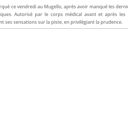
o
I
p
s
qué ce vendredi au Mugello, après avoir manqué les derni
k
n
p
ues. Autorisé par le corps médical avant et après les 
 ses sensations sur la piste, en privilégiant la prudence.