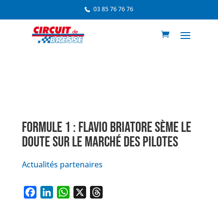
03 85 76 76 76
FORMULE 1 : FLAVIO BRIATORE SÈME LE
DOUTE SUR LE MARCHÉ DES PILOTES
Actualités partenaires
F
L
W
X
T
a
i
h
h
c
n
a
r