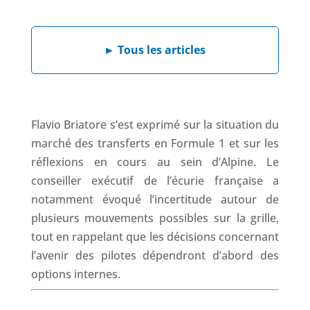
e
k
t
e
b
e
s
a
►
Tous les articles
o
d
A
d
o
I
p
s
k
n
p
Flavio Briatore s’est exprimé sur la situation du
marché des transferts en Formule 1 et sur les
réflexions en cours au sein d’Alpine. Le
conseiller exécutif de l’écurie française a
notamment évoqué l’incertitude autour de
plusieurs mouvements possibles sur la grille,
tout en rappelant que les décisions concernant
l’avenir des pilotes dépendront d’abord des
options internes.