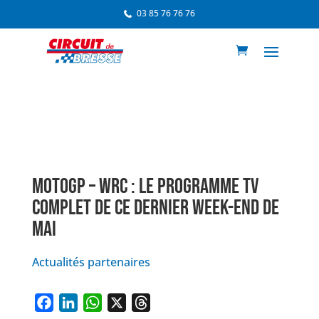
03 85 76 76 76
MOTOGP – WRC : LE PROGRAMME TV
COMPLET DE CE DERNIER WEEK-END DE
MAI
Actualités partenaires
F
L
W
X
T