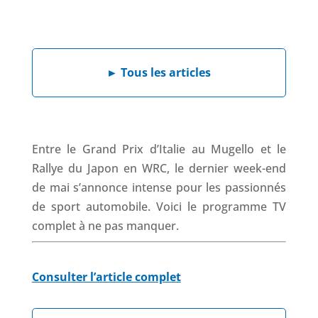
a
i
h
h
c
n
a
r
e
k
t
e
b
e
s
a
►
Tous les articles
o
d
A
d
o
I
p
s
k
n
p
Entre le Grand Prix d’Italie au Mugello et le
Rallye du Japon en WRC, le dernier week-end
de mai s’annonce intense pour les passionnés
de sport automobile. Voici le programme TV
complet à ne pas manquer.
Consulter l’article complet