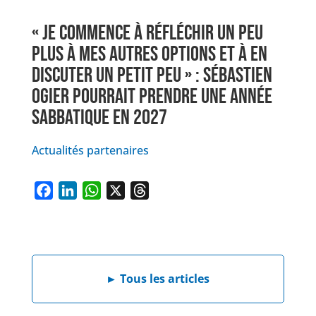
« JE COMMENCE À RÉFLÉCHIR UN PEU
PLUS À MES AUTRES OPTIONS ET À EN
DISCUTER UN PETIT PEU » : SÉBASTIEN
OGIER POURRAIT PRENDRE UNE ANNÉE
SABBATIQUE EN 2027
Actualités partenaires
F
L
W
X
T
a
i
h
h
c
n
a
r
e
k
t
e
b
e
s
a
►
Tous les articles
o
d
A
d
o
I
p
s