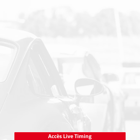
SUIVEZ-NOUS SUR LES RESEAUX SOCIAUX
PAIEMENT SECURISE
NEWSLETTER
Cliquez ici !
Accès Live Timing