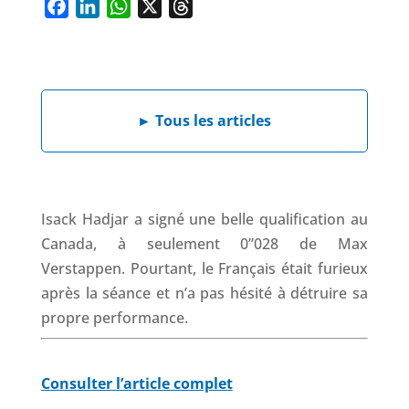
F
L
W
X
T
a
i
h
h
c
n
a
r
e
k
t
e
b
e
s
a
►
Tous les articles
o
d
A
d
o
I
p
s
k
n
p
Isack Hadjar a signé une belle qualification au
Canada, à seulement 0”028 de Max
Verstappen. Pourtant, le Français était furieux
après la séance et n’a pas hésité à détruire sa
propre performance.
Consulter l’article complet