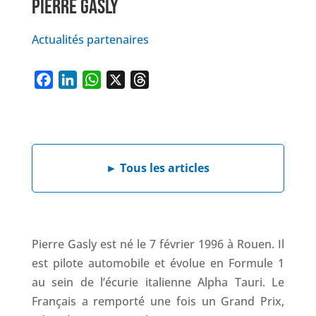
PIERRE GASLY
Actualités partenaires
F
L
W
X
T
a
i
h
h
c
n
a
r
e
k
t
e
b
e
s
a
►
Tous les articles
o
d
A
d
o
I
p
s
k
n
p
Pierre Gasly est né le 7 février 1996 à Rouen. Il
est pilote automobile et évolue en Formule 1
au sein de l’écurie italienne Alpha Tauri. Le
Français a remporté une fois un Grand Prix,