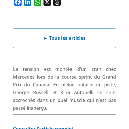
F
L
W
X
T
a
i
h
h
c
n
a
r
e
k
t
e
b
e
s
a
►
Tous les articles
o
d
A
d
o
I
p
s
k
n
p
La tension est montée d’un cran chez
Mercedes lors de la course sprint du Grand
Prix du Canada. En pleine bataille en piste,
George Russell et Kimi Antonelli se sont
accrochés dans un duel musclé qui n’est pas
passé inaperçu.
Consulter l’article complet