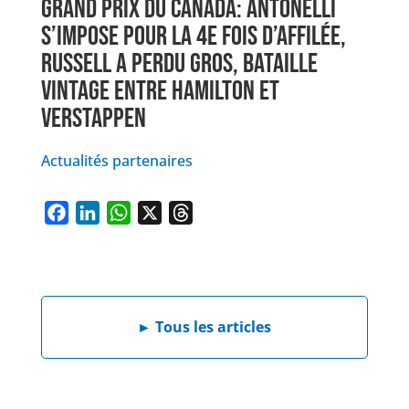
GRAND PRIX DU CANADA: ANTONELLI
S’IMPOSE POUR LA 4E FOIS D’AFFILÉE,
RUSSELL A PERDU GROS, BATAILLE
VINTAGE ENTRE HAMILTON ET
VERSTAPPEN
Actualités partenaires
F
L
W
X
T
a
i
h
h
c
n
a
r
e
k
t
e
b
e
s
a
►
Tous les articles
o
d
A
d
o
I
p
s
k
n
p