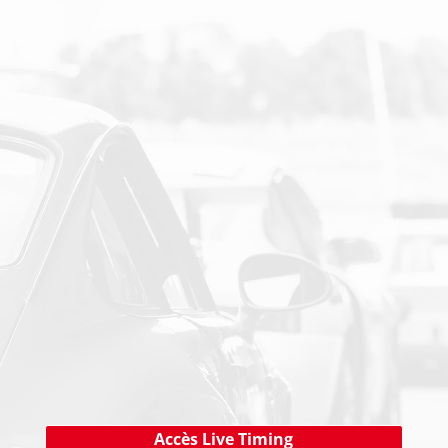
SUIVEZ-NOUS SUR LES RESEAUX SOCIAUX
PAIEMENT SECURISE
NEWSLETTER
Cliquez ici !
Accès Live Timing