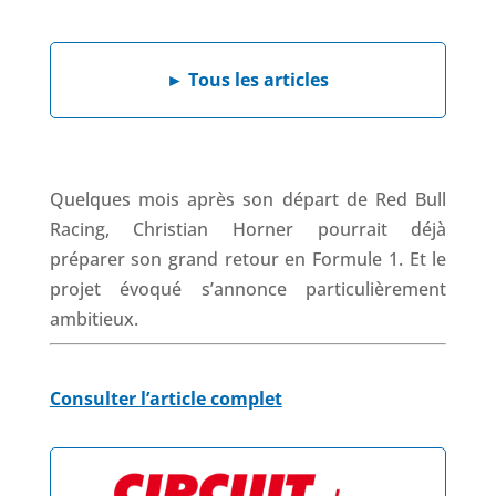
e
k
t
e
b
e
s
a
►
Tous les articles
o
d
A
d
o
I
p
s
k
n
p
Quelques mois après son départ de Red Bull
Racing, Christian Horner pourrait déjà
préparer son grand retour en Formule 1. Et le
projet évoqué s’annonce particulièrement
ambitieux.
Consulter l’article complet