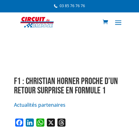
03 85 76 76 76
F1 : CHRISTIAN HORNER PROCHE D’UN
RETOUR SURPRISE EN FORMULE 1
Actualités partenaires
F
L
W
X
T
a
i
h
h
c
n
a
r