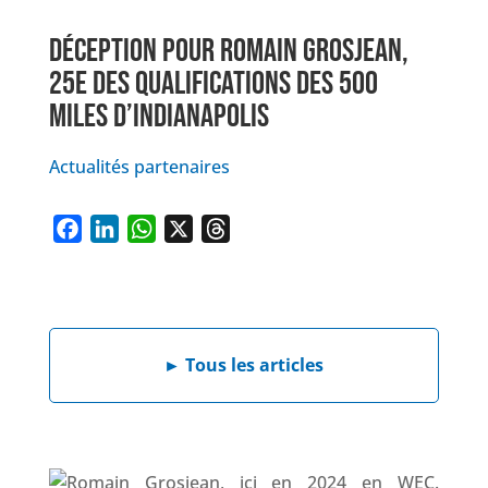
DÉCEPTION POUR ROMAIN GROSJEAN,
25E DES QUALIFICATIONS DES 500
MILES D’INDIANAPOLIS
Actualités partenaires
F
L
W
X
T
a
i
h
h
c
n
a
r
e
k
t
e
b
e
s
a
►
Tous les articles
o
d
A
d
o
I
p
s
k
n
p