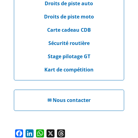
Droits de piste auto
Droits de piste moto
Carte cadeau CDB
Sécurité routière
Stage pilotage GT
Kart de compétition
✉
Nous contacter
F
L
W
X
T