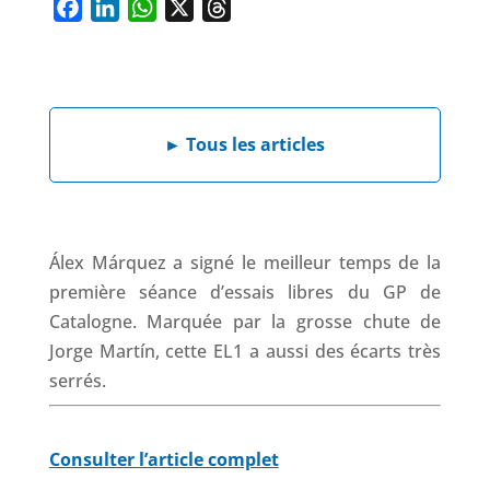
F
L
W
X
T
a
i
h
h
c
n
a
r
e
k
t
e
b
e
s
a
►
Tous les articles
o
d
A
d
o
I
p
s
k
n
p
Álex Márquez a signé le meilleur temps de la
première séance d’essais libres du GP de
Catalogne. Marquée par la grosse chute de
Jorge Martín, cette EL1 a aussi des écarts très
serrés.
Consulter l’article complet