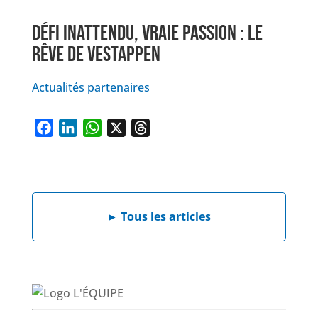
DÉFI INATTENDU, VRAIE PASSION : LE
RÊVE DE VESTAPPEN
Actualités partenaires
F
L
W
X
T
a
i
h
h
c
n
a
r
e
k
t
e
b
e
s
a
►
Tous les articles
o
d
A
d
o
I
p
s
k
n
p